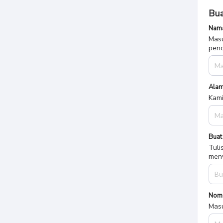
Bua
Nama
Masu
penc
Alam
Kami
Buat
Tuli
meny
Nom
Masu