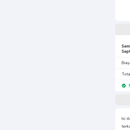
Sem
Sep
Biay
Tota
S
Isi 
terk