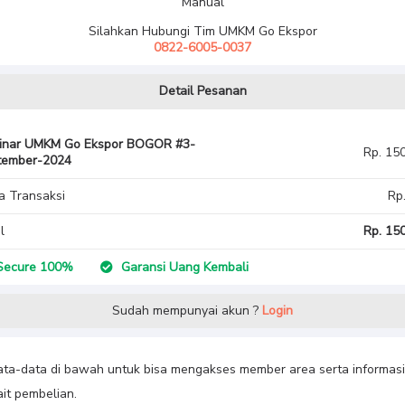
Manual
Silahkan Hubungi Tim UMKM Go Ekspor
0822-6005-0037
Detail Pesanan
inar UMKM Go Ekspor BOGOR #3-
Rp. 15
tember-2024
a Transaksi
Rp
l
Rp. 150
ecure 100%
Garansi Uang Kembali
Sudah mempunyai akun ?
Login
data-data di bawah untuk bisa mengakses member area serta informasi
ait pembelian.