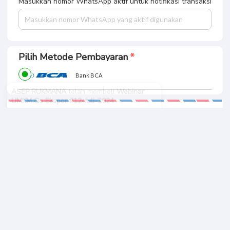
Masukkan nomor WhatsApp aktif untuk notifikasi transaksi
Pilih Metode Pembayaran
Bank BCA
ASEP RUKMANA
telah membeli
Webinar
UMKM Go Ekspor #12-Juli-2024
2 tahun sebelumnya
Ringkasan Pembayaran
Total Bayar
BUAT PESANAN
Rp. 100.
397
Informasi Pribadi Anda Aman
100% Garansi Uang Kembali