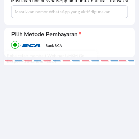
Masukkan nomor WhatsApp aktif untuk notifikasi transaksi
Pilih Metode Pembayaran
Bank BCA
Robil
telah membeli
Webinar UMKM Go
Ekspor #16-Januari-2024
1 tahun sebelumnya
Ringkasan Pembayaran
Total Bayar
BUAT PESANAN
Rp. 150.
409
Informasi Pribadi Anda Aman
100% Garansi Uang Kembali